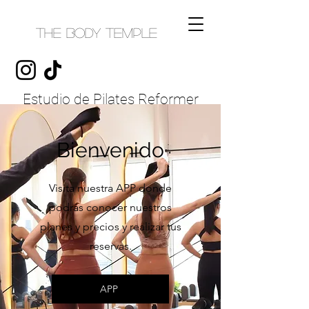
THE BODY TEMPLE
Estudio de Pilates Reformer
Bienvenido
Visita nuestra APP donde
podrás conocer nuestros
planes y precios y realizar tus
reservas.
APP